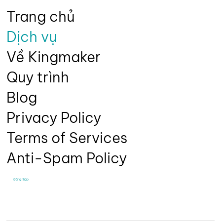
Trang chủ
Dịch vụ
Về Kingmaker
Quy trình
Blog
Privacy Policy
Terms of Services
Anti-Spam Policy
Đăng nhập